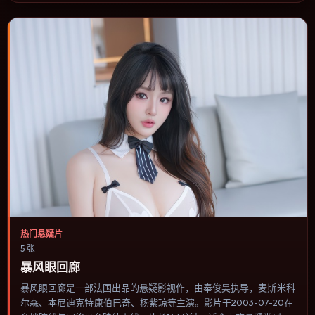
或类型片补片的选择。
热门悬疑片
5 张
暴风眼回廊
暴风眼回廊是一部法国出品的悬疑影视作，由奉俊昊执导，麦斯·米科
尔森、本尼迪克特·康伯巴奇、杨紫琼等主演。影片于2003-07-20在