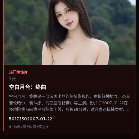
热门惊悚片
3 张
空白月台：终曲
空白月台：终曲是一部法国出品的惊悚影视作，由忻钰坤执导，杰克·
吉伦哈尔、裴斗娜、马提亚斯·修奈尔等主演。影片于2007-01-22在
多地院线与网络平台陆续上线，片长88分钟，适合喜欢惊悚类型、
关注人物命运与城市气质的观众观看。爱情线并不喧宾夺主，更像一
5017
230
2007-01-22
条牵引主角走向自我认知的暗线。内容聚焦人物选择与情节推进，节
#口碑片单#惊悚#综艺#
奏与视听语言统一，可作为休闲观影或类型片补片的选择。