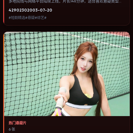
多地院线与网络平台陆续上线，片长146分钟，适合喜欢悬疑类型、
关注人物命运与城市气质的观众观看。科幻设定尽量贴近可验证的科
4290
230
2003-07-20
学推论，避免为炫技而牺牲人物动机。内容聚焦人物选择与情节推
#短剧精选#悬疑#综艺#
进，节奏与视听语言统一，可作为休闲观影或类型片补片的选择。
热门悬疑片
6 张