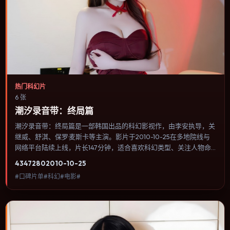
热门科幻片
6 张
潮汐录音带：终局篇
潮汐录音带：终局篇是一部韩国出品的科幻影视作，由李安执导，关
继威、舒淇、保罗·麦斯卡等主演。影片于2010-10-25在多地院线与
网络平台陆续上线，片长147分钟，适合喜欢科幻类型、关注人物命
运与城市气质的观众观看。冒险段落强调地理与气候的真实感，体能
4347
280
2010-10-25
极限与心理崩溃并行推进。内容聚焦人物选择与情节推进，节奏与视
#口碑片单#科幻#电影#
听语言统一，可作为休闲观影或类型片补片的选择。