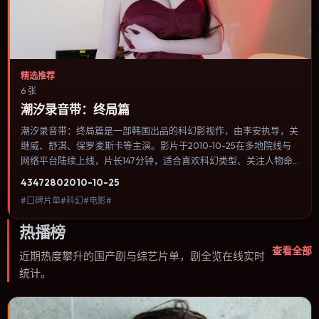
精选推荐
6 张
潮汐录音带：终局篇
潮汐录音带：终局篇是一部韩国出品的科幻影视作，由李安执导，关
继威、舒淇、保罗·麦斯卡等主演。影片于2010-10-25在多地院线与
网络平台陆续上线，片长147分钟，适合喜欢科幻类型、关注人物命
运与城市气质的观众观看。冒险段落强调地理与气候的真实感，体能
4347
280
2010-10-25
极限与心理崩溃并行推进。内容聚焦人物选择与情节推进，节奏与视
#口碑片单#科幻#电影#
听语言统一，可作为休闲观影或类型片补片的选择。
热播榜
查看全部
近期热度攀升的国产剧与综艺片单，剧全览在线实时
统计。