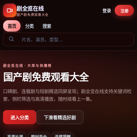
剧全览在线
登录
注册
国产剧免费观看大全
首页
分类
搜索
剧全览在线
· 片库与热播榜
国产剧免费观看大全
口碑剧、连载剧与短剧精选同屏呈现；剧全览在线支持关键词检
索、侧栏筛选与高清播放，随时续看上一集。
进入分类
下滑看精选好剧
高清片源
题材齐全
连载提醒