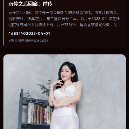
雨停之后回廊：前传
雨停之后回廊：前传是一部英国出品的悬疑影视作，由罗泓轸执导，
蕾雅·赛杜、伊桑·霍克、布兰登·费舍等主演。影片于2022-04-01在多
地院线与网络平台陆续上线，片长73分钟，适合喜欢悬疑类型、关注
人物命运与城市气质的观众观看。奇幻元素被当作隐喻使用，世界规
4688
140
2022-04-01
则清晰，人物选择仍承担真实后果。内容聚焦人物选择与情节推进，
#热播国产剧#悬疑#动漫#
节奏与视听语言统一，可作为休闲观影或类型片补片的选择。