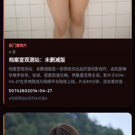
热门冒险片
4 张
档案室观测站：未删减版
档案室观测站：未删减版是一部西班牙出品的冒险影视作，由凯瑟琳·
毕格罗执导，张译、提莫西·查拉梅、伊桑·霍克等主演。影片于2014-
04-27在多地院线与网络平台陆续上线，片长89分钟，适合喜欢冒险
类型、关注人物命运与城市气质的观众观看。奇幻元素被当作隐喻使
5074
280
2014-04-27
用，世界规则清晰，人物选择仍承担真实后果。内容聚焦人物选择与
#短剧精选#冒险#动漫#
情节推进，节奏与视听语言统一，可作为休闲观影或类型片补片的选
择。