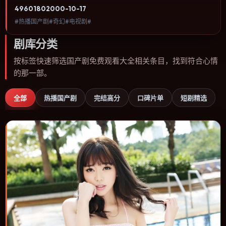
类型、关注人物命运与城市气质的观众观看。动作场面服务于人物关
4960
180
2000-10-17
系，每一次冲突都会改写角色之间的信任边界。内容聚焦人物选择与
#热播国产剧#奇幻#电视剧#
情节推进，节奏与视听语言统一，可作为休闲观影或类型片补片的选
择。
剧库分类
按标签快速筛选国产剧免费观看大全相关条目，找到符合心情
的那一部。
全部
热播国产剧
完结高分
口碑片单
短剧精选