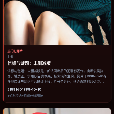
热门犯罪片
6 张
信标与谜题：未删减版
信标与谜题：未删减版是一部法国出品的犯罪影视作，由奉俊昊执
导，赞达亚、伊丽莎白·奥尔森、杨紫琼等主演。影片于1998-10-10在
多地院线与网络平台陆续上线，片长91分钟，适合喜欢犯罪类型、关
注人物命运与城市气质的观众观看。科幻设定尽量贴近可验证的科学
5188
160
1998-10-10
推论，避免为炫技而牺牲人物动机。内容聚焦人物选择与情节推进，
#短剧精选#犯罪#电视剧#
节奏与视听语言统一，可作为休闲观影或类型片补片的选择。