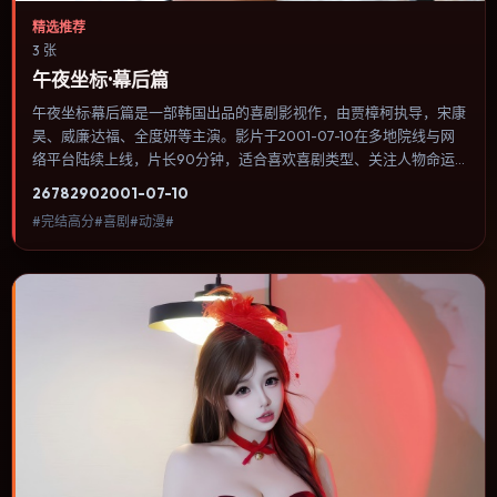
精选推荐
3 张
午夜坐标·幕后篇
午夜坐标·幕后篇是一部韩国出品的喜剧影视作，由贾樟柯执导，宋康
昊、威廉·达福、全度妍等主演。影片于2001-07-10在多地院线与网
络平台陆续上线，片长90分钟，适合喜欢喜剧类型、关注人物命运
与城市气质的观众观看。奇幻元素被当作隐喻使用，世界规则清晰，
2678
290
2001-07-10
人物选择仍承担真实后果。内容聚焦人物选择与情节推进，节奏与视
#完结高分#喜剧#动漫#
听语言统一，可作为休闲观影或类型片补片的选择。