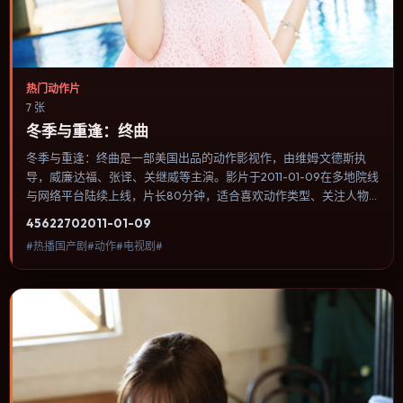
热门动作片
7 张
冬季与重逢：终曲
冬季与重逢：终曲是一部美国出品的动作影视作，由维姆·文德斯执
导，威廉·达福、张译、关继威等主演。影片于2011-01-09在多地院线
与网络平台陆续上线，片长80分钟，适合喜欢动作类型、关注人物
命运与城市气质的观众观看。犯罪类型注重程序与证据链，反派并非
4562
270
2011-01-09
脸谱化，而是有自己的行为逻辑。内容聚焦人物选择与情节推进，节
#热播国产剧#动作#电视剧#
奏与视听语言统一，可作为休闲观影或类型片补片的选择。