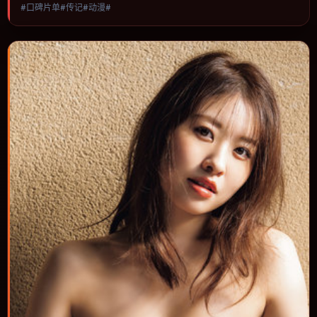
#口碑片单#传记#动漫#
进，节奏与视听语言统一，可作为休闲观影或类型片补片的选择。