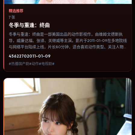
精选推荐
7 张
冬季与重逢：终曲
冬季与重逢：终曲是一部美国出品的动作影视作，由维姆·文德斯执
导，威廉·达福、张译、关继威等主演。影片于2011-01-09在多地院线
与网络平台陆续上线，片长80分钟，适合喜欢动作类型、关注人物
命运与城市气质的观众观看。犯罪类型注重程序与证据链，反派并非
4562
270
2011-01-09
脸谱化，而是有自己的行为逻辑。内容聚焦人物选择与情节推进，节
#热播国产剧#动作#电视剧#
奏与视听语言统一，可作为休闲观影或类型片补片的选择。