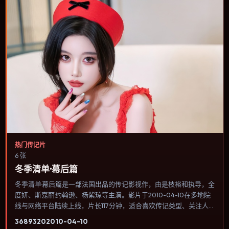
热门传记片
6 张
冬季清单·幕后篇
冬季清单·幕后篇是一部法国出品的传记影视作，由是枝裕和执导，全
度妍、斯嘉丽·约翰逊、杨紫琼等主演。影片于2010-04-10在多地院
线与网络平台陆续上线，片长117分钟，适合喜欢传记类型、关注人物
命运与城市气质的观众观看。叙事以冷峻镜头推进，城市夜景与室内
3689
320
2010-04-10
对峙交替，张力主要来自沉默与眼神。内容聚焦人物选择与情节推