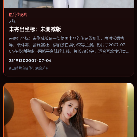
热门传记片
3 张
未寄出坐标：未删减版
未寄出坐标：未删减版是一部德国出品的传记影视作，由洪常秀执
导，裴斗娜、蕾雅·赛杜、伊丽莎白·奥尔森等主演。影片于2007-07-
04在多地院线与网络平台陆续上线，片长78分钟，适合喜欢传记类
型、关注人物命运与城市气质的观众观看。群戏调度密集，多条线索
2519
130
2007-07-04
在终场汇集，收束方式偏现实主义而非英雄主义。内容聚焦人物选择
#口碑片单#传记#综艺#
与情节推进，节奏与视听语言统一，可作为休闲观影或类型片补片的
选择。