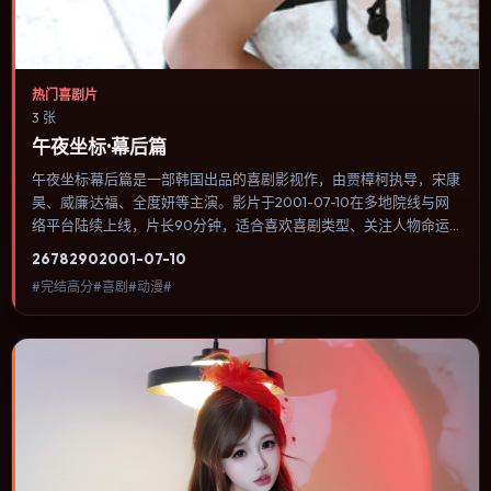
热门喜剧片
3 张
午夜坐标·幕后篇
午夜坐标·幕后篇是一部韩国出品的喜剧影视作，由贾樟柯执导，宋康
昊、威廉·达福、全度妍等主演。影片于2001-07-10在多地院线与网
络平台陆续上线，片长90分钟，适合喜欢喜剧类型、关注人物命运
与城市气质的观众观看。奇幻元素被当作隐喻使用，世界规则清晰，
2678
290
2001-07-10
人物选择仍承担真实后果。内容聚焦人物选择与情节推进，节奏与视
#完结高分#喜剧#动漫#
听语言统一，可作为休闲观影或类型片补片的选择。