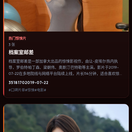
热门惊悚片
3 张
档案室邮差
档案室邮差是一部加拿大出品的惊悚影视作，由让-皮埃尔·热内执
导，罗伯特·帕丁森、梁朝伟、奥斯汀·巴特勒等主演。影片于2019-
07-22在多地院线与网络平台陆续上线，片长114分钟，适合喜欢惊悚
类型、关注人物命运与城市气质的观众观看。战争背景被处理成心理
3518
170
2019-07-22
战：恐惧、谣言与命令在封闭空间里互相放大。内容聚焦人物选择与
#口碑片单#惊悚#电影#
情节推进，节奏与视听语言统一，可作为休闲观影或类型片补片的选
择。