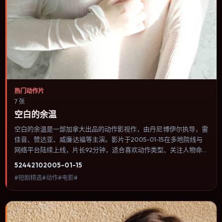
热门动作片
7 张
空白的余温
空白的余温是一部加拿大出品的动作影视作，由丹尼·博伊尔执导，雷
佳音、赞达亚、威廉·达福等主演。影片于2005-01-15在多地院线与
网络平台陆续上线，片长92分钟，适合喜欢动作类型、关注人物命运
与城市气质的观众观看。传记片聚焦主人公人生某一阶段，避免流水
5244
210
2005-01-15
账式的大事年表罗列。内容聚焦人物选择与情节推进，节奏与视听语
#短剧精选#动作#电影#
言统一，可作为休闲观影或类型片补片的选择。