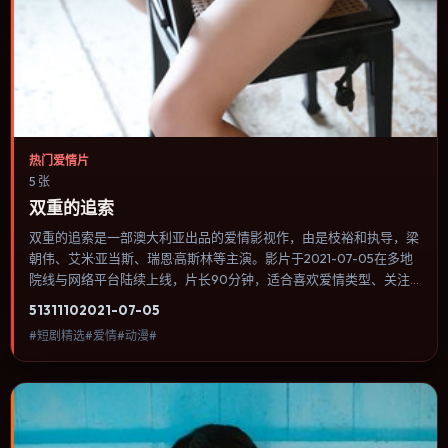
热门爱情片
5 张
双重的追索
双重的追索是一部澳大利亚出品的爱情影视作，由是枝裕和执导，梁
朝伟、艾米·亚当斯、瑞恩·高斯林等主演。影片于2021-07-05在多地
院线与网络平台陆续上线，片长90分钟，适合喜欢爱情类型、关注
人物命运与城市气质的观众观看。群戏调度密集，多条线索在终场汇
5131
110
2021-07-05
集，收束方式偏现实主义而非英雄主义。内容聚焦人物选择与情节推
#短剧精选#爱情#动漫#
进，节奏与视听语言统一，可作为休闲观影或类型片补片的选择。