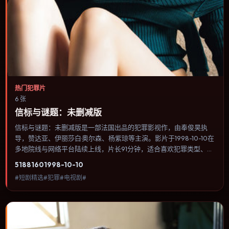
热门犯罪片
6 张
信标与谜题：未删减版
信标与谜题：未删减版是一部法国出品的犯罪影视作，由奉俊昊执
导，赞达亚、伊丽莎白·奥尔森、杨紫琼等主演。影片于1998-10-10在
多地院线与网络平台陆续上线，片长91分钟，适合喜欢犯罪类型、关
注人物命运与城市气质的观众观看。科幻设定尽量贴近可验证的科学
5188
160
1998-10-10
推论，避免为炫技而牺牲人物动机。内容聚焦人物选择与情节推进，
#短剧精选#犯罪#电视剧#
节奏与视听语言统一，可作为休闲观影或类型片补片的选择。