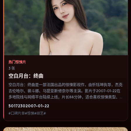
热门惊悚片
3 张
空白月台：终曲
空白月台：终曲是一部法国出品的惊悚影视作，由忻钰坤执导，杰克·
吉伦哈尔、裴斗娜、马提亚斯·修奈尔等主演。影片于2007-01-22在
多地院线与网络平台陆续上线，片长88分钟，适合喜欢惊悚类型、
关注人物命运与城市气质的观众观看。爱情线并不喧宾夺主，更像一
5017
230
2007-01-22
条牵引主角走向自我认知的暗线。内容聚焦人物选择与情节推进，节
#口碑片单#惊悚#综艺#
奏与视听语言统一，可作为休闲观影或类型片补片的选择。