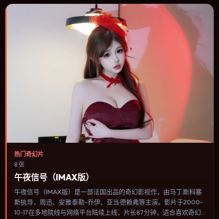
热门奇幻片
8 张
午夜信号（IMAX版）
午夜信号（IMAX版）是一部法国出品的奇幻影视作，由马丁·斯科塞
斯执导，周迅、安雅·泰勒-乔伊、亚当·德赖弗等主演。影片于2000-
10-17在多地院线与网络平台陆续上线，片长87分钟，适合喜欢奇幻