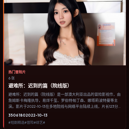
热门冒险片
6 张
避难所：迟到的篇（院线版）
避难所：迟到的篇（院线版）是一部澳大利亚出品的冒险影视作，由
詹姆斯·卡梅隆执导，易烊千玺、罗伯特·帕丁森、娜塔莉·波特曼等主
演。影片于2022-10-13在多地院线与网络平台陆续上线，片长123分
钟，适合喜欢冒险类型、关注人物命运与城市气质的观众观看。战争
3506
180
2022-10-13
背景被处理成心理战：恐惧、谣言与命令在封闭空间里互相放大。内
#短剧精选#冒险#综艺#
容聚焦人物选择与情节推进，节奏与视听语言统一，可作为休闲观影